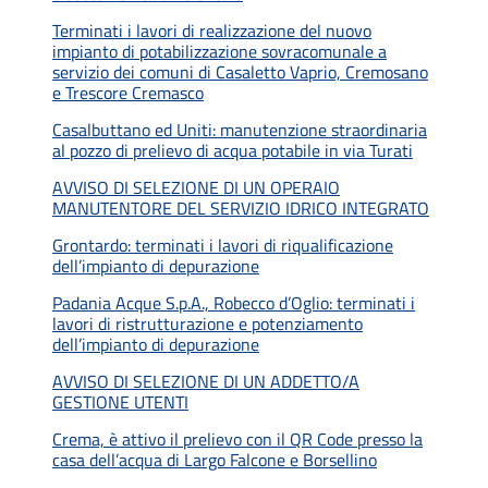
Terminati i lavori di realizzazione del nuovo
impianto di potabilizzazione sovracomunale a
servizio dei comuni di Casaletto Vaprio, Cremosano
e Trescore Cremasco
Casalbuttano ed Uniti: manutenzione straordinaria
al pozzo di prelievo di acqua potabile in via Turati
AVVISO DI SELEZIONE DI UN OPERAIO
MANUTENTORE DEL SERVIZIO IDRICO INTEGRATO
Grontardo: terminati i lavori di riqualificazione
dell’impianto di depurazione
Padania Acque S.p.A., Robecco d’Oglio: terminati i
lavori di ristrutturazione e potenziamento
dell’impianto di depurazione
AVVISO DI SELEZIONE DI UN ADDETTO/A
GESTIONE UTENTI
Crema, è attivo il prelievo con il QR Code presso la
casa dell’acqua di Largo Falcone e Borsellino