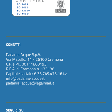
CONTATTI
Padania Acque S.p.A.
Via Macello, 14 - 26100 Cremona
C.F. e P.I.: 00111860193
R.E.A. di Cremona n. 133186
Capitale sociale: € 33.749.473,16 i.v.
info@padania-acque.it
padania_acque@legalmail.it
SEGUICI SU