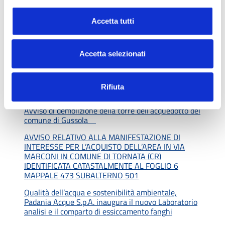
via il piano di installazione dei contatori intelligenti
L’Assemblea dei soci approva all’unanimità il
Accetta tutti
Bilancio 2023. Margini industriali in crescita e utile
lordo più alto di sempre
Accetta selezionati
Pizzighettone: terminate le ultime opere del nuovo
impianto di depurazione
Sportello Padania Acque, continua l’evoluzione
Rifiuta
smart & digital: arriva il nuovo sportello online
Avviso di demolizione della torre dell’acquedotto del
comune di Gussola
AVVISO RELATIVO ALLA MANIFESTAZIONE DI
INTERESSE PER L’ACQUISTO DELL’AREA IN VIA
MARCONI IN COMUNE DI TORNATA (CR)
IDENTIFICATA CATASTALMENTE AL FOGLIO 6
MAPPALE 473 SUBALTERNO 501
Qualità dell’acqua e sostenibilità ambientale,
Padania Acque S.p.A. inaugura il nuovo Laboratorio
analisi e il comparto di essiccamento fanghi