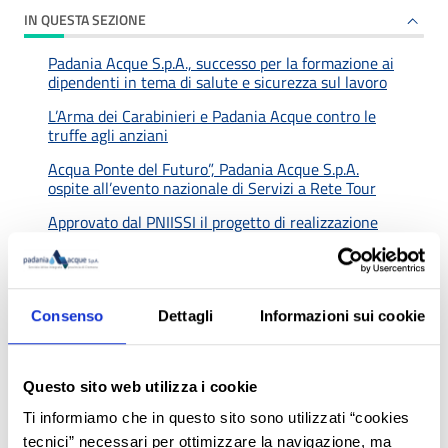
IN QUESTA SEZIONE
Padania Acque S.p.A., successo per la formazione ai
dipendenti in tema di salute e sicurezza sul lavoro
L’Arma dei Carabinieri e Padania Acque contro le
truffe agli anziani
Acqua Ponte del Futuro”, Padania Acque S.p.A.
ospite all’evento nazionale di Servizi a Rete Tour
Approvato dal PNIISSI il progetto di realizzazione
del sistema idrico unico nei comuni di Rivolta
d’Adda, Vailate, Agnadello, Spino d’Adda, Pandino e
Palazzo Pignano
Crema, al via i lavori di adeguamento tecnologico
Consenso
Dettagli
Informazioni sui cookie
delle quattro case dell’acqua cittadine
Indagine sul servizio 2023: elevata soddisfazione
dei cittadini sulla qualità ed efficienza del Servizio
Questo sito web utilizza i cookie
Idrico Integrato in provincia di Cremona
Ti informiamo che in questo sito sono utilizzati “cookies
Servizio Idrico Integrato: 115 milioni di euro di
tecnici” necessari per ottimizzare la navigazione, ma