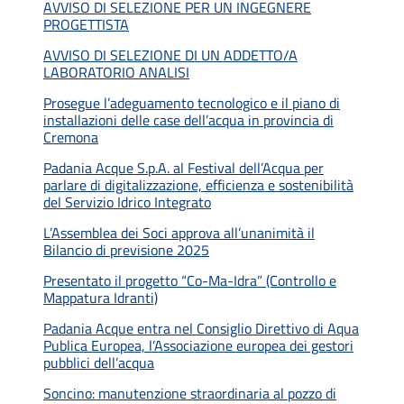
AVVISO DI SELEZIONE PER UN INGEGNERE
PROGETTISTA
AVVISO DI SELEZIONE DI UN ADDETTO/A
LABORATORIO ANALISI
Prosegue l’adeguamento tecnologico e il piano di
installazioni delle case dell’acqua in provincia di
Cremona
Padania Acque S.p.A. al Festival dell’Acqua per
parlare di digitalizzazione, efficienza e sostenibilità
del Servizio Idrico Integrato
L’Assemblea dei Soci approva all’unanimità il
Bilancio di previsione 2025
Presentato il progetto “Co-Ma-Idra” (Controllo e
Mappatura Idranti)
Padania Acque entra nel Consiglio Direttivo di Aqua
Publica Europea, l’Associazione europea dei gestori
pubblici dell’acqua
Soncino: manutenzione straordinaria al pozzo di