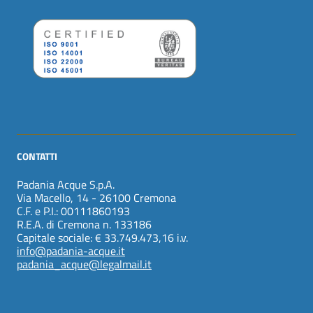
CONTATTI
Padania Acque S.p.A.
Via Macello, 14 - 26100 Cremona
C.F. e P.I.: 00111860193
R.E.A. di Cremona n. 133186
Capitale sociale: € 33.749.473,16 i.v.
info@padania-acque.it
padania_acque@legalmail.it