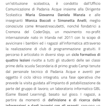
un’istituzione scolastica, è condotto dall’Ufficio
Comunicazione di Padania Acque insieme alla Dirigente
Scolastica
Maria Giovanna Daniela Manzia
e alle
insegnanti
Monica Boccoli
e
Simonetta Anelli
, meglio
conosciute come #maestreacubetti, nonché fondatrici a
Cremona del CoderDojo, un movimento no-profit
internazionale nato in Irlanda nel 2011 con lo scopo di
avvicinare i bambini ed i ragazzi all'informatica attraverso
la realizzazione di club di programmazione gratuiti. Il
percorso è articolato in diversi step: un
ciclo formativo di
quattro lezioni
rivolte a tutti gli studenti delle sei classi
prime della scuola Secondaria di primo grado Campi tenute
dal personale tecnico di Padania Acque e aventi per
oggetto il ciclo idrico integrato; una fase operativa che
prevede la visita guidata all’impianto di potabilizzazione da
parte del gruppo di lavoro; un laboratorio informatico GBL
(Game Based Learning), basato sul gioco. I ragazzi, a
partire da momenti di
definizione e di ricerca delle
informazioni e dagli incontri con gli esperti
, seguono un