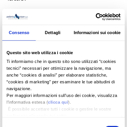
IN QUESTA SEZIONE
Padania Acque S.p.A., successo per la formazione ai
Consenso
Dettagli
Informazioni sui cookie
dipendenti in tema di salute e sicurezza sul lavoro
L’Arma dei Carabinieri e Padania Acque contro le
truffe agli anziani
Questo sito web utilizza i cookie
Acqua Ponte del Futuro”, Padania Acque S.p.A.
Ti informiamo che in questo sito sono utilizzati “cookies
ospite all’evento nazionale di Servizi a Rete Tour
tecnici” necessari per ottimizzare la navigazione, ma
anche “cookies di analisi” per elaborare statistiche,
Approvato dal PNIISSI il progetto di realizzazione
del sistema idrico unico nei comuni di Rivolta
“cookies di marketing” per esaminare le tue abitudini di
d’Adda, Vailate, Agnadello, Spino d’Adda, Pandino e
navigazione.
Palazzo Pignano
Per maggiori informazioni sull’uso dei cookie, visualizza
Crema, al via i lavori di adeguamento tecnologico
l’informativa estesa (
clicca qui
).
delle quattro case dell’acqua cittadine
È possibile accettare tutti i cookie o gestire le vostre
preferenze cliccando qui sotto.
Indagine sul servizio 2023: elevata soddisfazione
dei cittadini sulla qualità ed efficienza del Servizio
Selezione