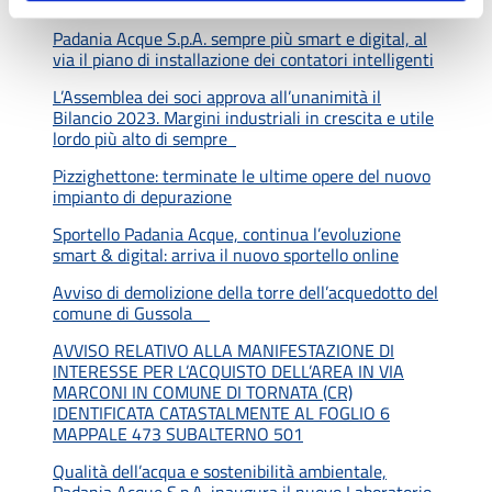
Padania Acque S.p.A., rinnovato il Rating di Legalità
Padania Acque S.p.A. sempre più smart e digital, al
via il piano di installazione dei contatori intelligenti
L’Assemblea dei soci approva all’unanimità il
Bilancio 2023. Margini industriali in crescita e utile
lordo più alto di sempre
Pizzighettone: terminate le ultime opere del nuovo
impianto di depurazione
Sportello Padania Acque, continua l’evoluzione
smart & digital: arriva il nuovo sportello online
Avviso di demolizione della torre dell’acquedotto del
comune di Gussola
AVVISO RELATIVO ALLA MANIFESTAZIONE DI
INTERESSE PER L’ACQUISTO DELL’AREA IN VIA
MARCONI IN COMUNE DI TORNATA (CR)
IDENTIFICATA CATASTALMENTE AL FOGLIO 6
MAPPALE 473 SUBALTERNO 501
Qualità dell’acqua e sostenibilità ambientale,